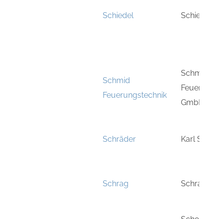
Schiedel
Schiedel 
Schmid
Schmid
Feuerungs
Feuerungstechnik
GmbH
Schräder
Karl Schrä
Schrag
Schrag Gm