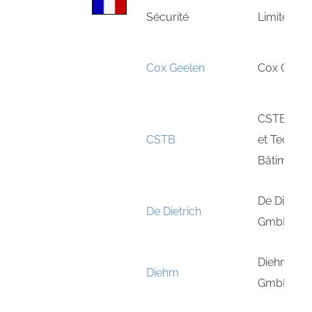
Sécurité
Limitée
Cox Geelen
Cox Geele
CSTB Centr
CSTB
et Techni
Bâtiment
De Dietrich
De Dietrich
GmbH
Diehm Edel
Diehm
GmbH