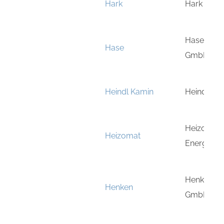
Hark
Hark GmbH
Hase Kam
Hase
GmbH
Heindl Kamin
Heindl Ka
Heizomat 
Heizomat
Energies
Henken Ab
Henken
GmbH