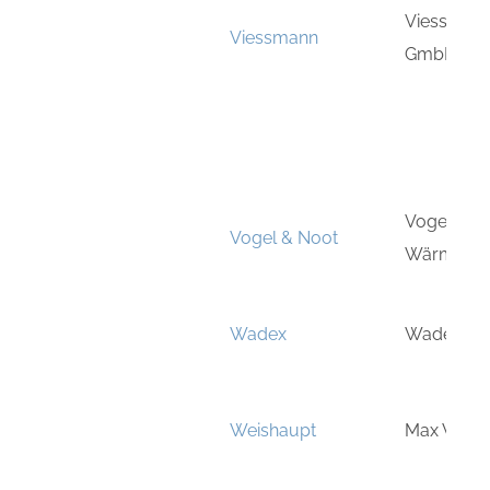
Viessman
Viessmann
GmbH & 
Vogel & N
Vogel & Noot
Wärmetec
Wadex
Wadex
Weishaupt
Max Weis