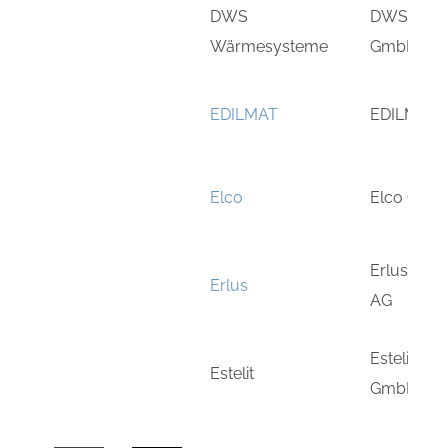
DWS
DWS Wär
Wärmesysteme
GmbH
EDILMAT
EDILMAT K
Elco
Elco Gmb
Erlus Bau
Erlus
AG
Estelit Ba
Estelit
GmbH & C