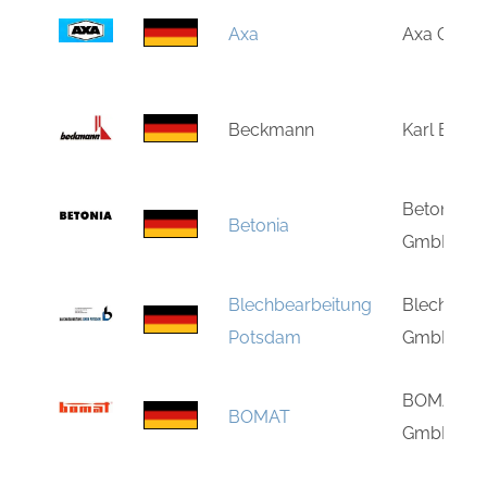
Axa
Axa GmbH 
Beckmann
Karl Bec
Betonia B
Betonia
GmbH
Blechbearbeitung
Blechbear
Potsdam
GmbH Po
BOMAT Hei
BOMAT
GmbH