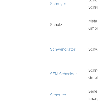
Schornstei
Schreyer
Schreyer
Metallbau
Schulz
GmbH
Schwendilator
Schwendil
Schneider
SEM Schneider
GmbH & C
Senertec 
Senertec
Energiesy