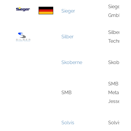
Sieger He
Sieger
GmbH
Silber Env
Silber
Technolo
Skoberne
Skoberne
SMB Schwe
SMB
Metallbea
Jessen
Solvis
Solvis Gm