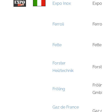
Expo Inox
Expo Inox
Ferroli
Ferroli In
Fette
Fette Gm
Forster
Forster He
Heiztechnik
Fröling-G
Fröling
GmbH & C
Gaz de France
Gaz de Fr