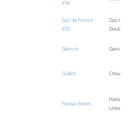
(FR)
Gaz de France
Gaz de Fr
(DE)
Deutschla
Giersch
Giersch 
Guillot
Chaudière
Hanse-Bet
Hanse-Beton
Union Gm