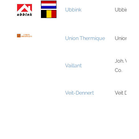
Ubbink
Ubbink bv
Union Thermique
Union The
Joh. Vaill
Vaillant
Co.
Veit-Dennert
Veit Denne