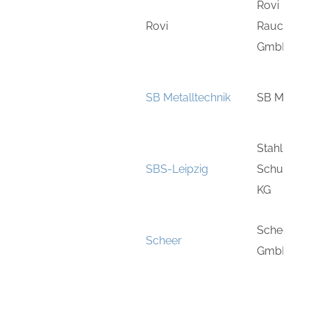
Rovi
Rovi
Rauchfan
GmbH
SB Metalltechnik
SB Metall
Stahl- un
SBS-Leipzig
Schubert 
KG
Scheer Hei
Scheer
GmbH