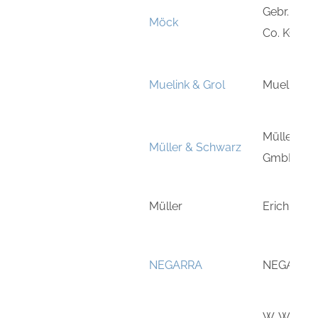
Gebr. Mö
Möck
Co. KG
Muelink & Grol
Muelink & G
Müller & 
Müller & Schwarz
GmbH
Müller
Erich Mül
NEGARRA
NEGARRA 
W. Wünsc