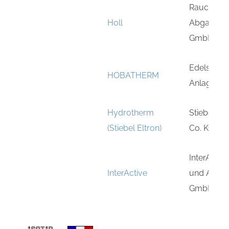
Rauch- u
Holl
Abgastech
GmbH
Edelstahl
HOBATHERM
Anlagenb
Hydrotherm
Stiebel E
(Stiebel Eltron)
Co. KG
InterActive
InterActive
und Abga
GmbH