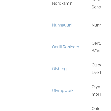
Nordkamin
Schornste
Nunnauuni
Nunnanlah
Oertli-Roh
Oertli Rohleder
Wärmetec
Olsberg 
Olsberg
Everken 
Olymp-Wer
Olympwerk
mbH
Ontop Abg