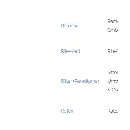
Remeha W
Remeha
GmbH
Rite-Vent
Rite-Vent L
Ritter Ene
Ritter (Paradigma)
Umweltte
& Co. KG
Rotex
Rotex Gm