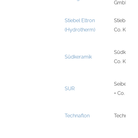
GmbH
Stiebel Eltron
Stiebel E
(Hydrotherm)
Co. KG
Südkeram
Südkeramik
Co. KG
Seibel un
SUR
+ Co. KG
Technaflon
Technaflo