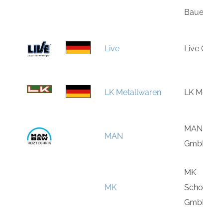
Baueleme
Live
Live GmbH
LK Metallwaren
LK Metal
MAN Heizt
MAN
GmbH
MK
MK
Schornste
GmbH