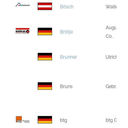
Bösch
Walter Bö
August Br
Brötje
Co.
Brunner
Ulrich Br
Bruns
Gebr. Bru
btg
btg GmbH 