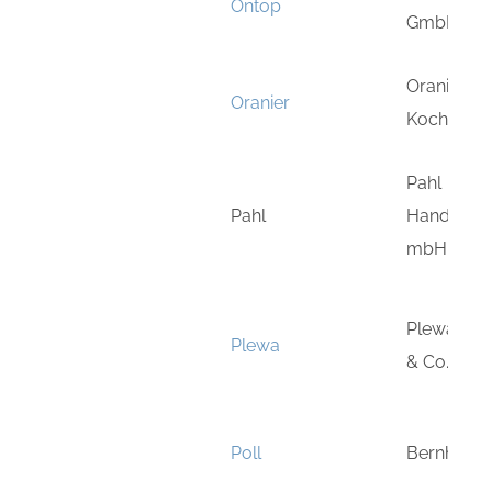
Ontop
GmbH
Oranier He
Oranier
Kochtech
Pahl
Pahl
Handelsge
mbH
Plewa Bau
Plewa
& Co. KG
Poll
Bernhard 