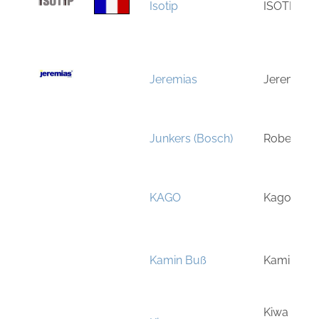
Isotip
ISOTIP Ind
Jeremias
Jeremias
Junkers (Bosch)
Robert B
KAGO
Kago Gmb
Kamin Buß
Kamin Bu
Kiwa Gast