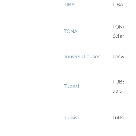
TIBA
TIBA AG
TONA Ton
TONA
Schmitz
Tonwerk Lausen
Tonwerk L
TUBEST 
Tubest
s.a.s
Tulikivi
Tulikivi Oyi